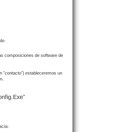
ado
as composiciones de software de
ón "contacto") estableceremos un
n.
nfig.Exe"
acía: