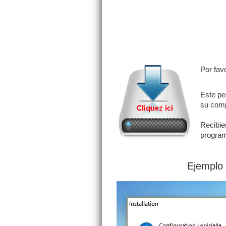
Por fav
Este pe
su comp
Recibie
program
Ejemplo