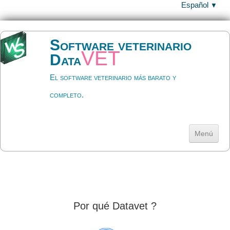
Español
▼
Software veterinario
vet
Data
El software veterinario más barato y
completo.
Menú
Inicio
Descargar
▼
Ayuda
▼
Por qué Datavet ?
Precios y licencia
▼