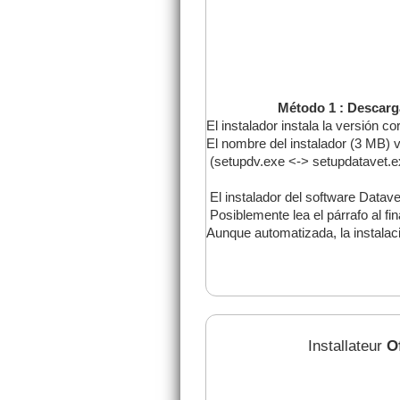
Método 1 : Descarga e inst
El instalador instala la versión c
El nombre del instalador (3 MB) v
(setupdv.exe <-> setupdatavet.e
El instalador del software Datave
Posiblemente lea el párrafo al fi
Aunque automatizada, la instalaci
Installateur
O