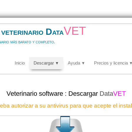
vet
veterinario Data
nario más barato y completo.
Inicio
Descargar
Ayuda
Precios y licencia
▼
▼
Veterinario software : Descargar
Data
VET
eba autorizar a su antivirus para que acepte el inst