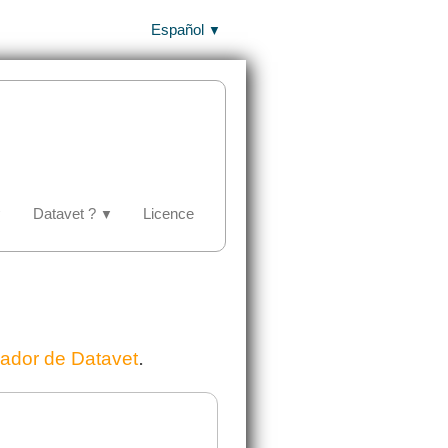
Español
▼
Datavet ?
Licence
▼
▼
.
alador de Datavet