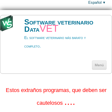
Español
▼
Software veterinario
vet
Data
El software veterinario más barato y
completo.
Menú
Inicio
Descargar
▼
Estos extraños programas, que deben ser
Ayuda
▼
....
cautelosos
Precios y licencia
▼