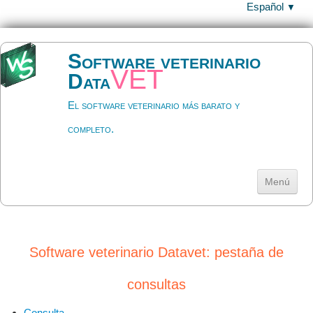
Español
▼
Software veterinario
vet
Data
El software veterinario más barato y
completo.
Menú
Inicio
Descargar
▼
Software veterinario Datavet: pestaña de
Ayuda
▼
consultas
Precios y licencia
▼
Consulta