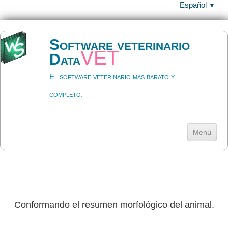
Español
▼
Software veterinario
vet
Data
El software veterinario más barato y
completo.
Menú
Inicio
Descargar
▼
Ayuda
▼
Conformando el resumen morfológico del animal.
Precios y licencia
▼