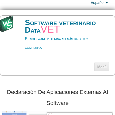
Español
▼
Software veterinario
vet
Data
El software veterinario más barato y
completo.
Menú
Inicio
Descargar
▼
Declaración De Aplicaciones Externas Al
Ayuda
▼
Software
Precios y licencia
▼