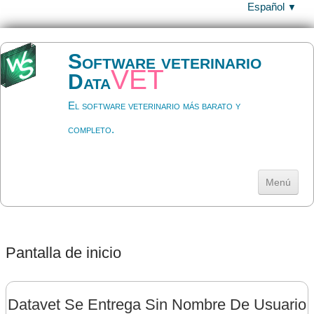
Español
▼
Software veterinario
vet
Data
El software veterinario más barato y
completo.
Menú
Inicio
Descargar
▼
Pantalla de inicio
Ayuda
▼
Datavet Se Entrega Sin Nombre De Usuario
Precios y licencia
▼