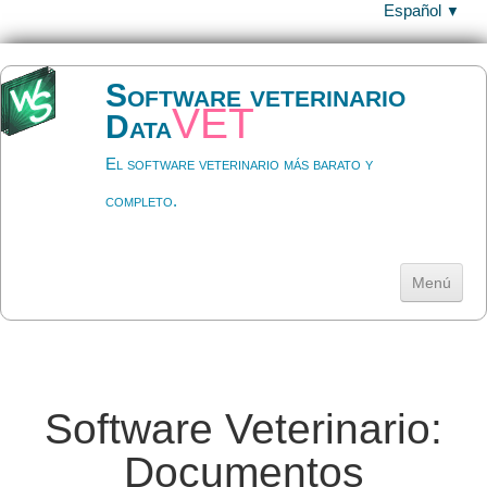
Español
▼
Software veterinario
vet
Data
El software veterinario más barato y
completo.
Menú
Inicio
Descargar
▼
Software Veterinario:
Ayuda
▼
Documentos
Precios y licencia
▼